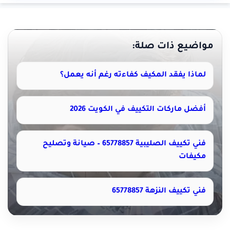
مواضيع ذات صلة:
لماذا يفقد المكيف كفاءته رغم أنه يعمل؟
أفضل ماركات التكييف في الكويت 2026
فني تكييف الصليبية 65778857 – صيانة وتصليح
مكيفات
فني تكييف النزهة 65778857