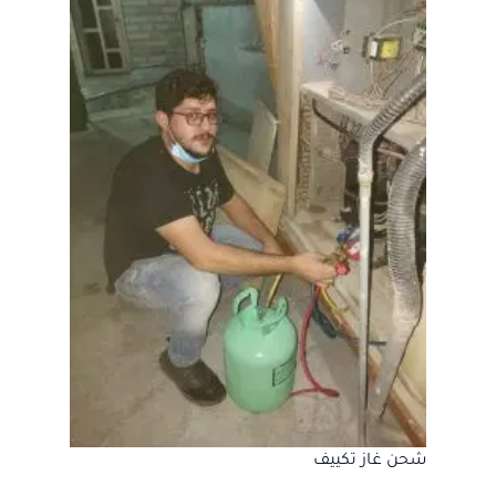
شحن غاز تكييف