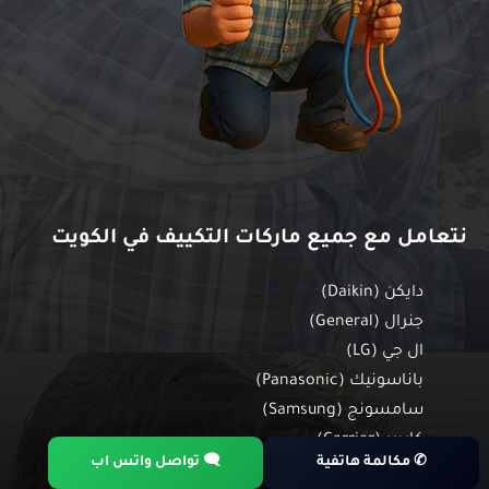
نتعامل مع جميع ماركات التكييف في الكويت
دايكن (Daikin)
جنرال (General)
ال جي (LG)
باناسونيك (Panasonic)
سامسونج (Samsung)
كاريير (Carrier)
✆ مكالمة هاتفية
🗨 تواصل واتس اب
ميديا (Midea)