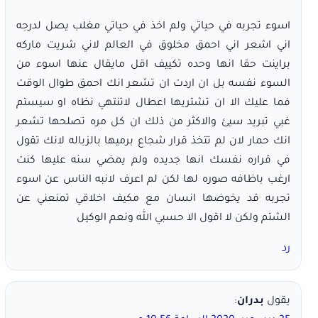
اسوء تجربه في حياتي ولم اخذ في حياتي مغلب يصل لدرجه
اني اشعر اني احمق مخلوق في العالم لاني شريت ماركه
براينت حقا انها وحده تكييف اقل مايقال عنها اسوء من
السوء نفسه بل ان اردت ان تشعر انك احمق طوال الوقت
فما عليك الا ان تشتريها اعطال لاتنتهي نظاه او سيستم
غبي تبريد سيئ والاكثر من ذلك ان كل مره تصلحها تشعر
انك حمار لان لم تتخذ قرار شجاع برميها بالزباله لانك تقول
في قراره نفسك انها جديده ولم يمضي سنه عليها كنت
ارغب باظافه صوره لها لكن لم اعرف لانبه الناس عن اسوء
تجربه قد يخوضها انسان مع مكيف اخلاقي تمنعني عن
الشتم ولكن لا اقول الا حسبي الله ونعم الوكيل
رد
يقول
بدران
: