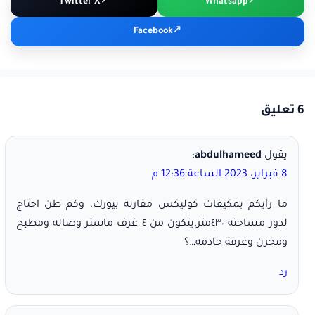
Twitter X
Whatsapp
Facebook
6 تعليق
يقول
abdulhameed
:
8 فبراير، 2023 الساعة 12:36 م
ما رأيكم بمكيفات كوليكس مقارنة بيورك. وكم طن احتاج
لدور مساحته ٤٣٠متر.يتكون من ٤ غرف ماستر وصاله ومطبخ
ومخزن وغرفة خادمه…؟
رد