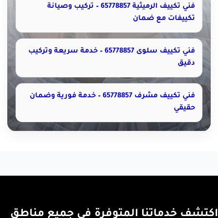
فني تكييف الرميثية 65778857 – تركيب وصيانة
تكييفات مع ضمان
فني تكييف سلوى 65778857 – خدمة سريعة وتركيب
دقيق
فني تكييف مشرف 65778857 – خدمة فورية وضمان
حقيقي
اكتشف خدماتنا المتوفرة في جميع مناطق