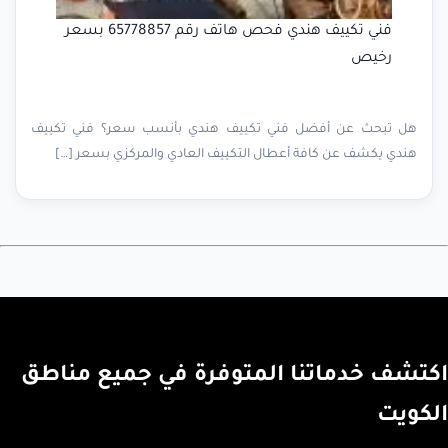
فني تكييف هندي فحص هاتف رقم 65778857 بسعر
رخيص
هل تبحث عن أفضل فني تكييف هندي بأنسب سعر؟ فني تكييف
هندي يكشف عن كافة أعطال التكييف العادي والمركزي بسعر […]
اكتشف خدماتنا المتوفرة في جميع مناطق
الكويت