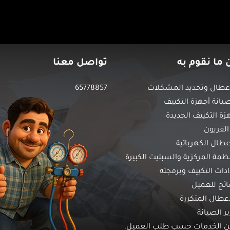
 ما نقوم به
تواصل معنا
طال وتحديد المشكلات
65778857
انة أجهزة التكييف
زة التكييف الجديدة
الفريون
عطال الكهربائية
نظمة المركزية والسبليت الكبيرة
ات التكييف وبرمجته
ائح للعميل
أعطال المتكررة
ير الصيانة
من الخدمات حسب طلب العميل.