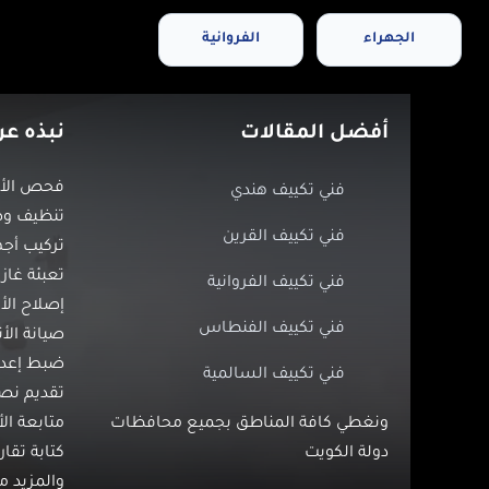
الجهراء
الفروانية
أفضل المقالات
نبذه عن
فحص الأع
فني تكييف هندي
تنظيف وصي
فني تكييف القرين
تركيب أجه
تعبئة غاز 
فني تكييف الفروانية
إصلاح الأ
فني تكييف الفنطاس
صيانة الأ
ضبط إعداد
فني تكييف السالمية
تقديم نص
ونغطي كافة المناطق بجميع محافظات
متابعة ال
دولة الكويت
كتابة تقار
والمزيد 