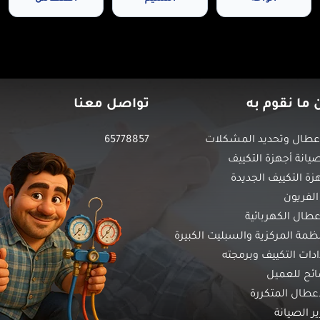
 ما نقوم به
تواصل معنا
طال وتحديد المشكلات
65778857
انة أجهزة التكييف
زة التكييف الجديدة
الفريون
عطال الكهربائية
نظمة المركزية والسبليت الكبيرة
ات التكييف وبرمجته
ائح للعميل
أعطال المتكررة
ير الصيانة