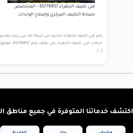
فني تكييف الجهراء 65778857 – المتخصص
بصيانة التكييف المركزي وإصلاح الوحدات
رقم فني تكييف الجهراء نتشرف في شركة ايه سي ريبير بتقديم
خدمات فني تكييف الجهراء على هاتف رقم 65778857، موثوق
[…]
اكتشف خدماتنا المتوفرة في جميع مناطق ال
مشرف
بيان
الجابرية