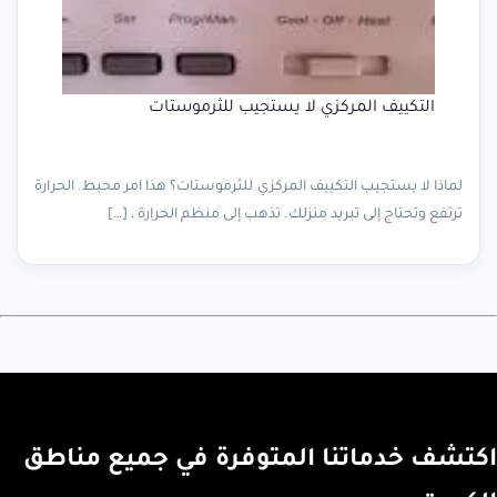
التكييف المركزي لا يستجيب للثرموستات
لماذا لا يستجيب التكييف المركزي للثرموستات؟ هذا امر محبط. الحرارة
ترتفع وتحتاج إلى تبريد منزلك. تذهب إلى منظم الحرارة ، […]
اكتشف خدماتنا المتوفرة في جميع مناطق