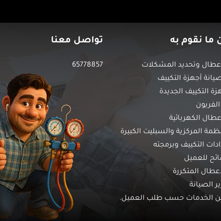
 ما نقوم به
تواصل معنا
طال وتحديد المشكلات
65778857
انة أجهزة التكييف
زة التكييف الجديدة
الفريون
عطال الكهربائية
نظمة المركزية والسبليت الكبيرة
ات التكييف وبرمجته
ائح للعميل
أعطال المتكررة
ير الصيانة
من الخدمات حسب طلب العميل.