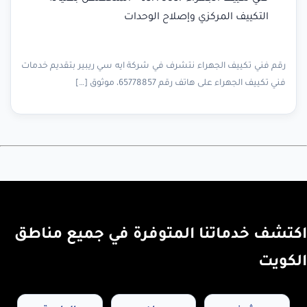
التكييف المركزي وإصلاح الوحدات
رقم فني تكييف الجهراء نتشرف في شركة ايه سي ريبير بتقديم خدمات
فني تكييف الجهراء على هاتف رقم 65778857، موثوق […]
اكتشف خدماتنا المتوفرة في جميع مناطق
الكويت