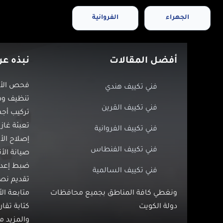
الجهراء
الفروانية
أفضل المقالات
نبذه عن
فحص الأع
فني تكييف هندي
تنظيف وصي
فني تكييف القرين
تركيب أجه
تعبئة غاز 
فني تكييف الفروانية
إصلاح الأ
فني تكييف الفنطاس
صيانة الأ
ضبط إعداد
فني تكييف السالمية
تقديم نص
ونغطي كافة المناطق بجميع محافظات
متابعة ال
دولة الكويت
كتابة تقار
والمزيد 