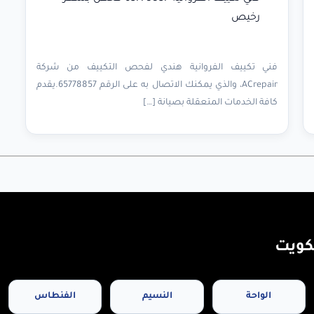
رخيص
فني تكييف الفروانية هندي لفحص التكييف من شركة
ACrepair، والذي يمكنك الاتصال به على الرقم 65778857.يقدم
كافة الخدمات المتعقلة بصيانة […]
كويت
الواحة
النسيم
الفنطاس