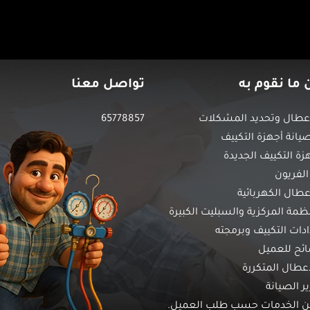
 ما نقوم به
تواصل معنا
طال وتحديد المشكلات
65778857
انة أجهزة التكييف
زة التكييف الجديدة
الفريون
عطال الكهربائية
نظمة المركزية والسبليت الكبيرة
ات التكييف وبرمجته
ائح للعميل
أعطال المتكررة
ير الصيانة
من الخدمات حسب طلب العميل.